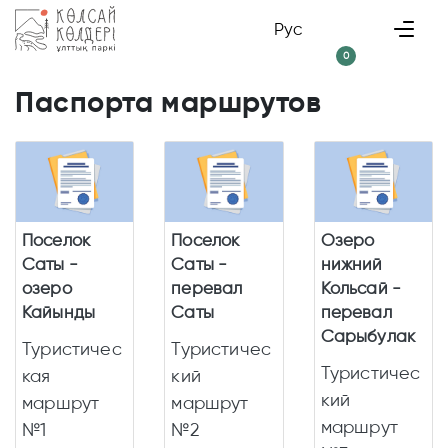
Рус
0
Паспорта маршрутов
Поселок
Поселок
Озеро
Саты -
Саты -
нижний
озеро
перевал
Кольсай -
Кайынды
Саты
перевал
Сарыбулак
Туристичес
Туристичес
Туристичес
кая
кий
кий
маршрут
маршрут
маршрут
№1
№2