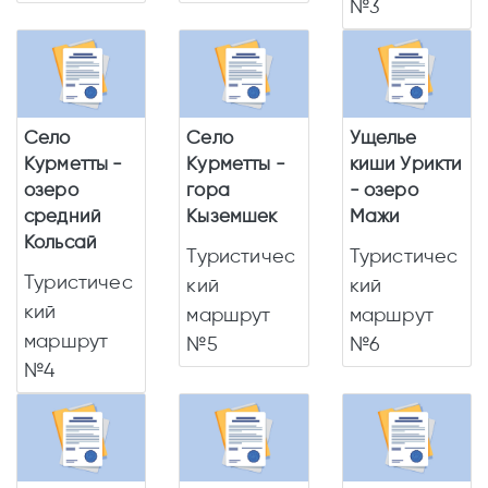
№3
Село
Село
Ущелье
Курметты -
Курметты -
киши Урикти
озеро
гора
- озеро
средний
Кыземшек
Мажи
Кольсай
Туристичес
Туристичес
Туристичес
кий
кий
кий
маршрут
маршрут
маршрут
№5
№6
№4