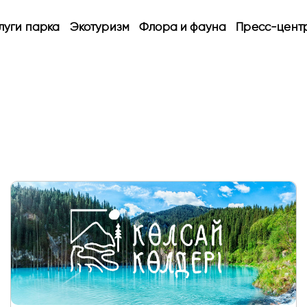
луги парка
Экотуризм
Флора и фауна
Пресс-цент