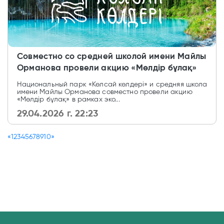
Совместно со средней школой имени Майлы
Орманова провели акцию «Мөлдір бұлақ»
Национальный парк «Көлсай көлдері» и средняя школа
имени Майлы Орманова совместно провели акцию
«Мөлдір бұлақ» в рамках эко...
29.04.2026 г. 22:23
«
1
2
3
4
5
6
7
8
9
10
»