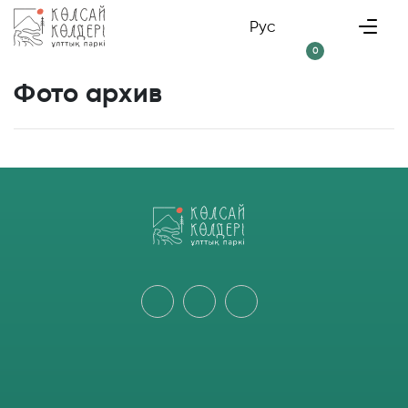
Рус
0
Фото архив