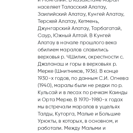
населяет Таласский Алатау,
Заилийский Алатау, Кунгей Алатау,
Терскей Алатау, Кетмень,
Джунгарский Алатау, Тарбагатай,
Саур, Южный Алтай. В Кунгей
Алатау в начале прошлого века
обилием маралов славились
верховья р. ЧШилик, окрестности с.
Джаланаш и горы в верховьях р.
Мерке (Шнитников, 1936). В конце
1930-х годов, по данным С.И. Огнева
(1940), маралы были не редки по р.
Кульсай и в лесах по речкам Каинды
и Орта Мерке. В 1970-1980-х годах
мы встречали маралов в ущельях
Талды, Куторга, Малые и Большие
Урюкты, в которых, в основном, и
работали. Между Малыми и