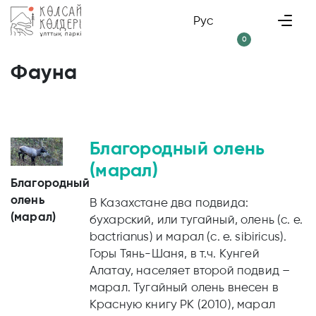
Рус
0
Фауна
Благородный олень
(марал)
Благородный
олень
В Казахстане два подвида:
(марал)
бухарский, или тугайный, олень (c. e.
bactrianus) и марал (c. e. sibiricus).
Горы Тянь-Шаня, в т.ч. Кунгей
Алатау, населяет второй подвид –
марал. Тугайный олень внесен в
Красную книгу РК (2010), марал