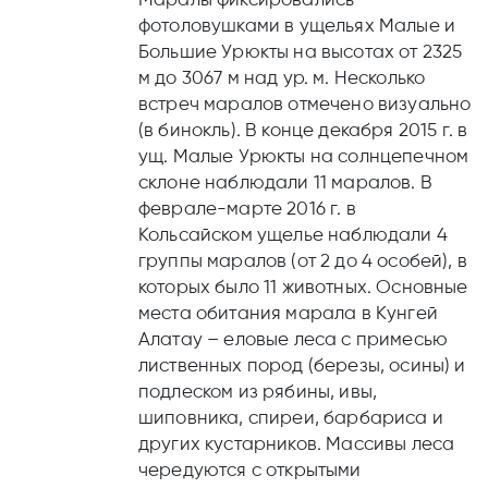
фотоловушками в ущельях Малые и
Большие Урюкты на высотах от 2325
м до 3067 м над ур. м. Несколько
встреч маралов отмечено визуально
(в бинокль). В конце декабря 2015 г. в
ущ. Малые Урюкты на солнцепечном
склоне наблюдали 11 маралов. В
феврале-марте 2016 г. в
Кольсайском ущелье наблюдали 4
группы маралов (от 2 до 4 особей), в
которых было 11 животных. Основные
места обитания марала в Кунгей
Алатау – еловые леса с примесью
лиственных пород (березы, осины) и
подлеском из рябины, ивы,
шиповника, спиреи, барбариса и
других кустарников. Массивы леса
чередуются с открытыми