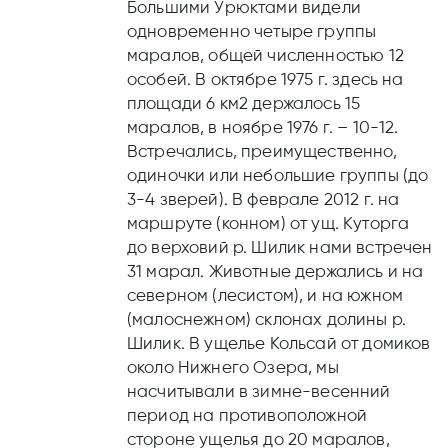
Большими Урюктами видели
одновременно четыре группы
маралов, общей численностью 12
особей. В октябре 1975 г. здесь на
площади 6 км2 держалось 15
маралов, в ноябре 1976 г. – 10-12.
Встречались, преимущественно,
одиночки или небольшие группы (до
3-4 зверей). В феврале 2012 г. на
маршруте (конном) от ущ. Куторга
до верховий р. Шилик нами встречен
31 марал. Животные держались и на
северном (лесистом), и на южном
(малоснежном) склонах долины р.
Шилик. В ущелье Кольсай от домиков
около Нижнего Озера, мы
насчитывали в зимне-весенний
период на противоположной
стороне ущелья до 20 маралов,