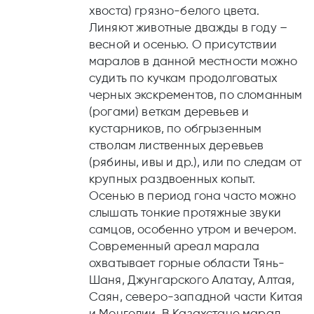
хвоста) грязно-белого цвета.
Линяют животные дважды в году –
весной и осенью. О присутствии
маралов в данной местности можно
судить по кучкам продолговатых
черных экскрементов, по сломанным
(рогами) веткам деревьев и
кустарников, по обгрызенным
стволам лиственных деревьев
(рябины, ивы и др.), или по следам от
крупных раздвоенных копыт.
Осенью в период гона часто можно
слышать тонкие протяжные звуки
самцов, особенно утром и вечером.
Современный ареал марала
охватывает горные области Тянь-
Шаня, Джунгарского Алатау, Алтая,
Саян, северо-западной части Китая
и Монголии. В Казахстане марал