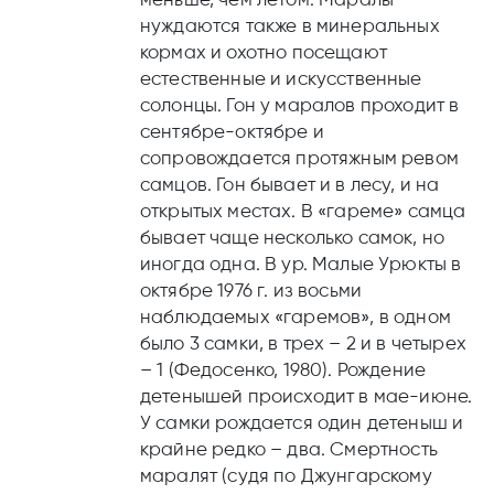
нуждаются также в минеральных
кормах и охотно посещают
естественные и искусственные
солонцы. Гон у маралов проходит в
сентябре-октябре и
сопровождается протяжным ревом
самцов. Гон бывает и в лесу, и на
открытых местах. В «гареме» самца
бывает чаще несколько самок, но
иногда одна. В ур. Малые Урюкты в
октябре 1976 г. из восьми
наблюдаемых «гаремов», в одном
было 3 самки, в трех – 2 и в четырех
– 1 (Федосенко, 1980). Рождение
детенышей происходит в мае-июне.
У самки рождается один детеныш и
крайне редко – два. Смертность
маралят (судя по Джунгарскому