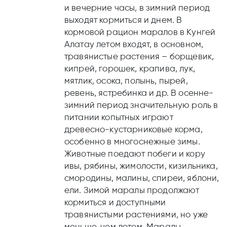
и вечерние часы, в зимний период
выходят кормиться и днем. В
кормовой рацион маралов в Кунгей
Алатау летом входят, в основном,
травянистые растения – борщевик,
кипрей, горошек, крапива, лук,
мятлик, осока, полынь, пырей,
ревень, ястребинка и др. В осенне-
зимний период значительную роль в
питании копытных играют
древесно-кустарниковые корма,
особенно в многоснежные зимы.
Животные поедают побеги и кору
ивы, рябины, жимолости, кизильника,
смородины, малины, спиреи, яблони,
ели. Зимой маралы продолжают
кормиться и доступными
травянистыми растениями, но уже
меньше, чем летом. Маралы