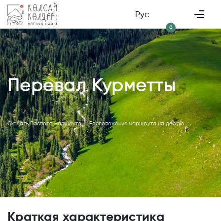
Рус
0
Перевал Курметты
Скачать Паспорт маршрута
Расположение маршрута на google
Краткая характеристика