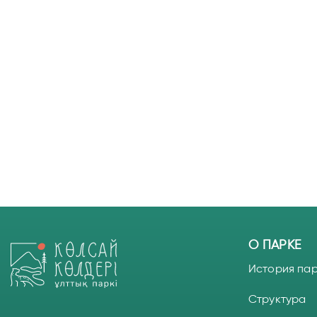
О ПАРКЕ
История па
Структура