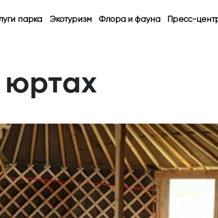
луги парка
Экотуризм
Флора и фауна
Пресс-цент
 юртах