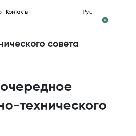
Рус
р
Контакты
0
нического совета
 очередное
но-технического