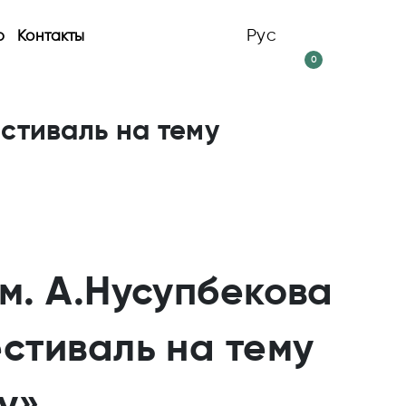
Рус
р
Контакты
0
стиваль на тему
м. А.Нусупбекова
стиваль на тему
у»