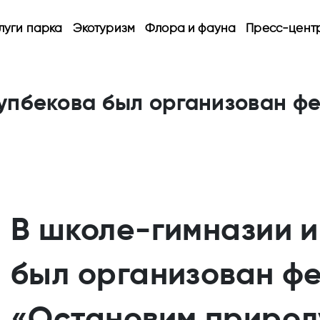
луги парка
Экотуризм
Флора и фауна
Пресс-цент
упбекова был организован фе
В школе-гимназии и
был организован фе
«Остановим природ