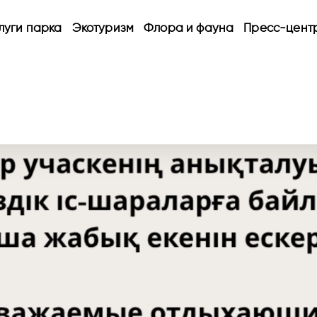
луги парка
Экотуризм
Флора и фауна
Пресс-цент