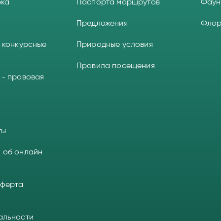
рка
Паспорта маршрутов
Фаун
Предложения
Фло
 конкурсные
Природные условия
Правила посещения
 - правовая
ты
 об онлайн
оферта
альности