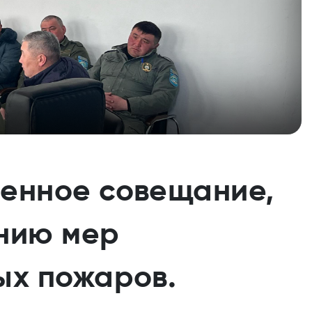
енное совещание,
нию мер
ых пожаров.