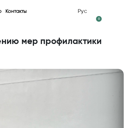
Рус
р
Контакты
0
ению мер профилактики