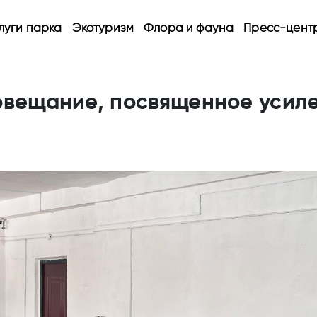
луги парка
Экотуризм
Флора и фауна
Пресс-цент
овещание, посвященное усил